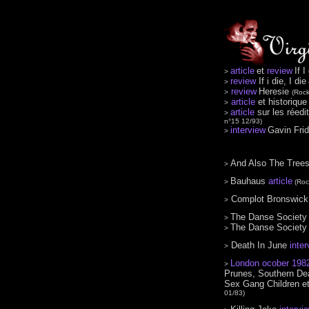
article
et
review
If I
>
review
If i die, I die
>
review
Heresie
>
(Rock
article
et historiqu
>
article
sur les réed
>
n°15 12/93)
interview
Gavin Fri
>
And Also The Tree
>
Bauhaus
article
>
(Roc
Complot Bronswic
>
The Danse Society
>
The Danse Society
>
Death In June
inter
>
London ocober 198
>
Prunes, Southern Dea
Sex Gang Children e
01/83)