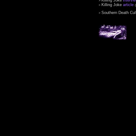
Killing Joke
intervi
>
Killing Joke
article
>
Southern Death Cu
>