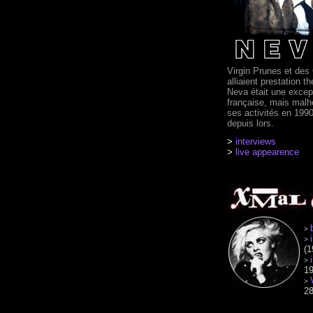
Virgin Prunes et des 
alliaient prestation 
Neva était une excep
française, mais malh
ses activités en 1990
depuis lors.
>
interviews
>
live appearence
>
>
(1
>
1
>
28